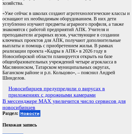
хозяйства.
«Уже сейчас в школах создают агротехнологические классы и
оснащают их необходимым оборудованием. В них дети
углубленно изучают предметы аграрного профиля, а также
знакомятся с работой предприятий АПК. Учителя и
преподаватели аграрных вузов, участвующие в создании
ключевых проектов для АПК, получают дополнительные
выплаты и помощь с приобретением жилья. В рамках
реализации проекта «Кадры в АПК» в 2026 году в
Новосибирской области планируется открыть на базе
общеобразовательных учреждений четыре агрокласса в
Маслянинском, Татарском муниципальных округах,
Баганском районе и р.п. Кольцово», – пояснил Андрей
Шинделов.
Навигация
Новосибирцев предупредили о вирусах в
приложениях с дорожными камерами
по
В мессенджере MAX увеличится число сервисов для
записям
новосибирцев
Раздел:
Новости
Похожая запись