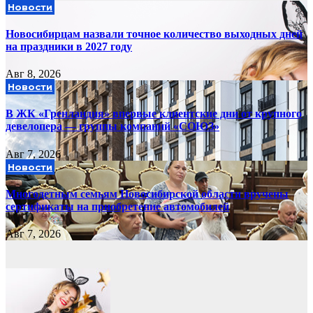
Новости
Новосибирцам назвали точное количество выходных дней
на праздники в 2027 году
Авг 8, 2026
Новости
В ЖК «Гренландия» впервые клиентские дни от крупного
девелопера — группы компаний «СОЮЗ»
Авг 7, 2026
Новости
Многодетным семьям Новосибирской области вручены
сертификаты на приобретение автомобилей
Авг 7, 2026