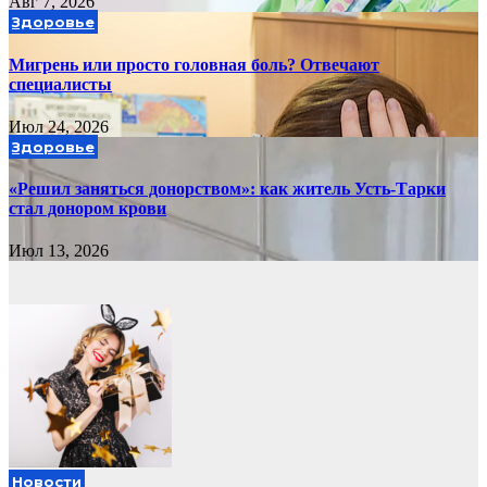
Авг 7, 2026
Здоровье
Мигрень или просто головная боль? Отвечают
специалисты
Июл 24, 2026
Здоровье
«Решил заняться донорством»: как житель Усть-Тарки
стал донором крови
Июл 13, 2026
Новости