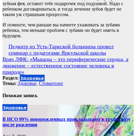
зубная фея, оставит тебе подарочек под подушкой. Надо с
ребенком договариваться, и тогда лечение зубов будет не
таким уж страшным процессом.
И помните, чем раньше вы начнете ухаживать за зубами
ребенка, тем меньше проблем с зубами он будет иметь в
будущем.
Навигация
Педиатр из Усть-Таркской больницы провел
семинар с педагогами Яркульской школы
по
Врач ЛФК: «Мышцы – это периферические сердца, а
записям
движение – естественное состояние человека в
природе»
Раздел:
Здоровье
Темы:
Здоровье
,
Стоматолог
Похожая запись
Здоровье
В НСО 99% новорожденных прикладывают к груди сразу
после рождения