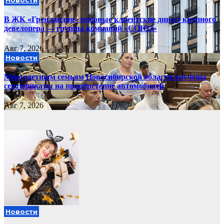
Новости
В ЖК «Гренландия» впервые клиентские дни от крупного
девелопера — группы компаний «СОЮЗ»
Авг 7, 2026
Новости
Многодетным семьям Новосибирской области вручены
сертификаты на приобретение автомобилей
Авг 7, 2026
Новости