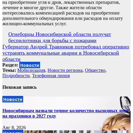
на приобретение угля и дров, лекарственных препаратов,
лечение и многое другое. Также жители области
интересовались компенсацией расходов на приобретение
дополнительного обмундирования или расходов на оплату
жилищно-коммунальных услуг.
Навигация
Огнеборцы Новосибирской области получат
беспилотники для борьбы с пожарами
по
Губернатор Андрей Травников потребовал оперативно
записям
устранять коммунальные аварии в Новосибирской
области
Раздел:
Новости
Темы:
Мобилизация
,
Новости региона
,
Общество
,
Подробности
,
Телефонная линия
Похожая запись
Новости
Новосибирцам назвали точное количество выходных дней
на праздники в 2027 году
Авг 8, 2026