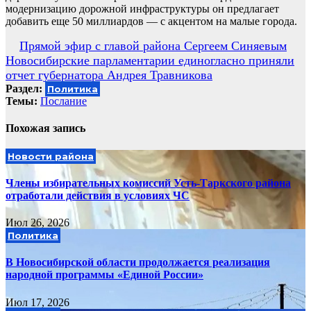
модернизацию дорожной инфраструктуры он предлагает
добавить еще 50 миллиардов — с акцентом на малые города.
Навигация
Прямой эфир с главой района Сергеем Синяевым
Новосибирские парламентарии единогласно приняли
по
отчет губернатора Андрея Травникова
записям
Раздел:
Политика
Темы:
Послание
Похожая запись
Новости района
Члены избирательных комиссий Усть-Таркского района
отработали действия в условиях ЧС
Июл 26, 2026
Политика
В Новосибирской области продолжается реализация
народной программы «Единой России»
Июл 17, 2026