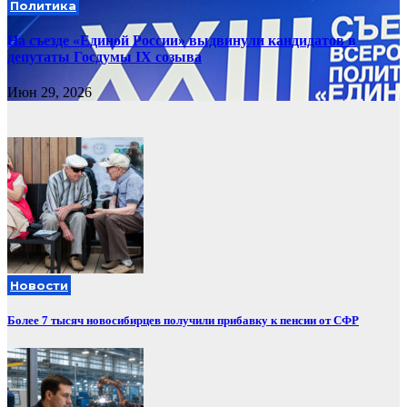
Политика
На съезде «Единой России» выдвинули кандидатов в
депутаты Госдумы IX созыва
Июн 29, 2026
Новости
Более 7 тысяч новосибирцев получили прибавку к пенсии от СФР