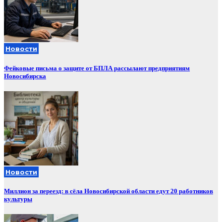
Новости
Фейковые письма о защите от БПЛА рассылают предприятиям
Новосибирска
Новости
Миллион за переезд: в сёла Новосибирской области едут 20 работников
культуры