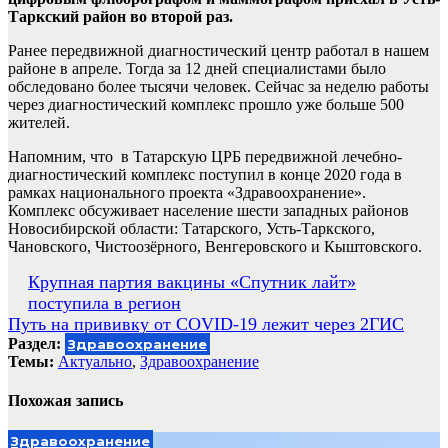
Таркский район во второй раз.
Ранее передвижной диагностический центр работал в нашем
районе в апреле. Тогда за 12 дней специалистами было
обследовано более тысячи человек. Сейчас за неделю работы
через диагностический комплекс прошло уже больше 500
жителей.
Напомним, что в Татарскую ЦРБ передвижной лечебно-
диагностический комплекс поступил в конце 2020 года в
рамках национального проекта «Здравоохранение».
Комплекс обсуживает население шести западных районов
Новосибирской области: Татарского, Усть-Таркского,
Чановского, Чистоозёрного, Венгеровского и Кыштовского.
Навигация
Крупная партия вакцины «Спутник лайт»
поступила в регион
по
Путь на прививку от COVID-19 лежит через 2ГИС
записям
Раздел:
Здравоохранение
Темы:
Актуально
,
Здравоохранение
Похожая запись
Здравоохранение