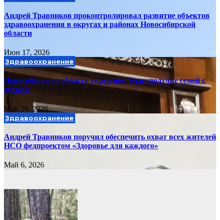
Андрей Травников проконтролировал развитие объектов
здравоохранения в округах и районах Новосибирской
области
Июн 17, 2026
Здравоохранение
Новосибирская область укрепляет благополучие семей с
детьми
Май 29, 2026
Здравоохранение
Андрей Травников поручил обеспечить охват всех жителей
НСО федпроектом «Здоровье для каждого»
Май 6, 2026