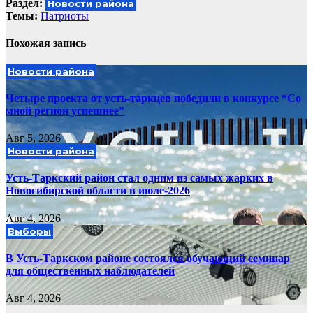
Раздел:
Новости района
Темы:
Патриоты
Похожая запись
Новости района
Четыре проекта от усть-таркцев победили в конкурсе “Со
мной регион успешнее”
Авг 5, 2026
Новости района
Усть-Таркский район стал одним из самых жарких в
Новосибирской области в июле-2026
Авг 4, 2026
Выборы
В Усть-Таркском районе состоялся обучающий семинар
для общественных наблюдателей
Авг 4, 2026