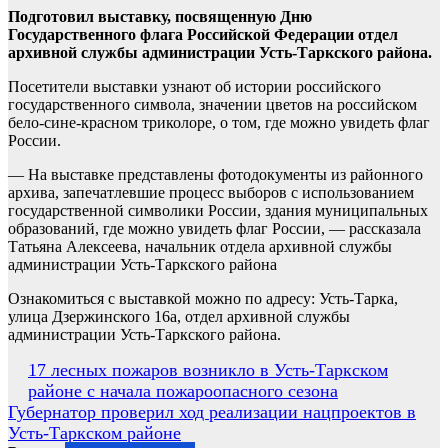
Подготовил выставку, посвященную Дню
Государственного флага Российской Федерации отдел
архивной службы администрации Усть-Таркского района.
Посетители выставки узнают об истории российского
государственного символа, значении цветов на российском
бело-сине-красном триколоре, о том, где можно увидеть флаг
России.
— На выставке представлены фотодокументы из районного
архива, запечатлевшие процесс выборов с использованием
государственной символики России, здания муниципальных
образований, где можно увидеть флаг России, — рассказала
Татьяна Алексеева, начальник отдела архивной службы
администрации Усть-Таркского района
Ознакомиться с выставкой можно по адресу: Усть-Тарка,
улица Дзержинского 16а, отдел архивной службы
администрации Усть-Таркского района.
Навигация
17 лесных пожаров возникло в Усть-Таркском
районе с начала пожароопасного сезона
по
Губернатор проверил ход реализации нацпроектов в
записям
Усть-Таркском районе