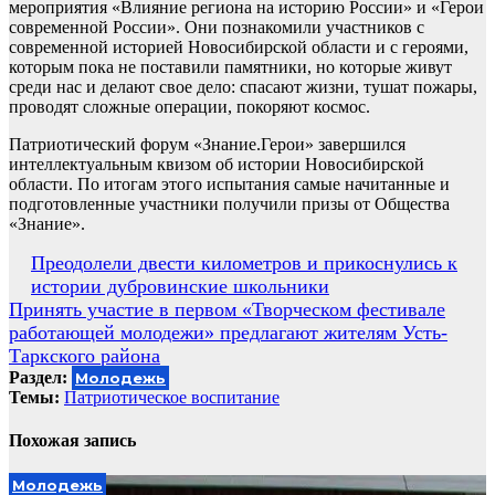
мероприятия «Влияние региона на историю России» и «Герои
современной России». Они познакомили участников с
современной историей Новосибирской области и с героями,
которым пока не поставили памятники, но которые живут
среди нас и делают свое дело: спасают жизни, тушат пожары,
проводят сложные операции, покоряют космос.
Патриотический форум «Знание.Герои» завершился
интеллектуальным квизом об истории Новосибирской
области. По итогам этого испытания самые начитанные и
подготовленные участники получили призы от Общества
«Знание».
Навигация
Преодолели двести километров и прикоснулись к
истории дубровинские школьники
по
Принять участие в первом «Творческом фестивале
записям
работающей молодежи» предлагают жителям Усть-
Таркского района
Раздел:
Молодежь
Темы:
Патриотическое воспитание
Похожая запись
Молодежь