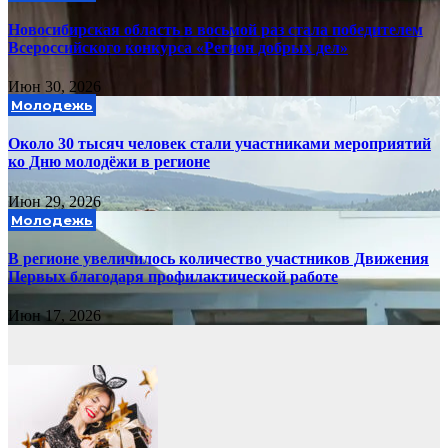
Новосибирская область в восьмой раз стала победителем
Всероссийского конкурса «Регион добрых дел»
Июн 30, 2026
Молодежь
Около 30 тысяч человек стали участниками мероприятий
ко Дню молодёжи в регионе
Июн 29, 2026
Молодежь
В регионе увеличилось количество участников Движения
Первых благодаря профилактической работе
Июн 17, 2026