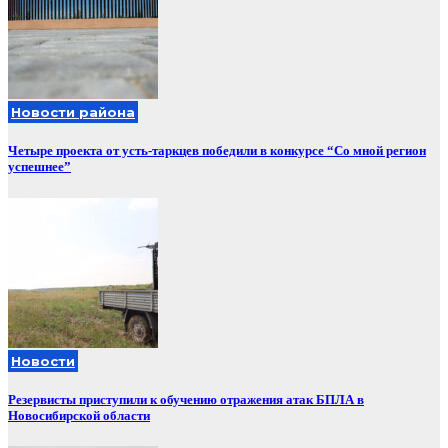
Новости района
Четыре проекта от усть-таркцев победили в конкурсе “Со мной регион
успешнее”
Новости
Резервисты приступили к обучению отражения атак БПЛА в
Новосибирской области