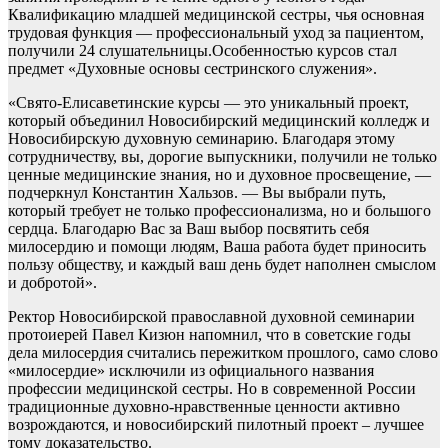
Квалификацию младшей медицинской сестры, чья основная
трудовая функция — профессиональный уход за пациентом,
получили 24 слушательницы.Особенностью курсов стал
предмет «Духовные основы сестринского служения».
«Свято-Елисаветинские курсы — это уникальный проект,
который объединил Новосибирский медицинский колледж и
Новосибирскую духовную семинарию. Благодаря этому
сотрудничеству, вы, дорогие выпускники, получили не только
ценные медицинские знания, но и духовное просвещение, —
подчеркнул Константин Хальзов. — Вы выбрали путь,
который требует не только профессионализма, но и большого
сердца. Благодарю Вас за Ваш выбор посвятить себя
милосердию и помощи людям, Ваша работа будет приносить
пользу обществу, и каждый ваш день будет наполнен смыслом
и добротой».
Ректор Новосибирской православной духовной семинарии
протоиерей Павел Кизюн напомнил, что в советские годы
дела милосердия считались пережитком прошлого, само слово
«милосердие» исключили из официального названия
профессии медицинской сестры. Но в современной России
традиционные духовно-нравственные ценности активно
возрождаются, и новосибирский пилотный проект – лучшее
тому доказательство.