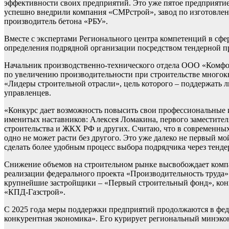
эффективности своих предприятий. Это уже пятое предприятие
успешно внедрили компания «СМРстрой», завод по изготовле
производитель бетона «РБУ».
Вместе с экспертами Регионального центра компетенций в сф
определения подрядной организации посредством тендерной п
Начальник производственно-технического отдела ООО «Комфор
по увеличению производительности при строительстве многок
«Лидеры строительной отрасли», цель которого – поддержать 
управленцев.
«Конкурс дает возможность повысить свои профессиональные и
именитых наставников: Алексея Ломакина, первого заместите
строительства и ЖКХ РФ и других. Считаю, что в современных 
одно не может расти без другого. Это уже далеко не первый мо
сделать более удобным процесс выбора подрядчика через тенде
Снижение объемов на строительном рынке высвобождает компан
реализации федерального проекта «Производительность труда»
крупнейшие застройщики – «Первый строительный фонд», кон
«КПД-Газстрой».
С 2025 года меры поддержки предприятий продолжаются в фед
конкурентная экономика». Его курирует региональный минэко