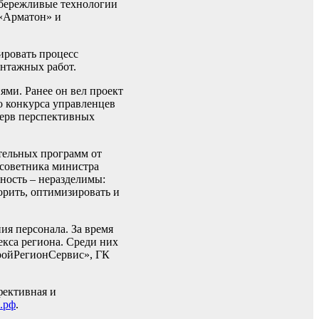
 бережливые технологии
 «Арма
тон» и
ировать процесс
нтажных работ.
ми. Ранее он вел проект
о конкурса управленцев
зерв перспективных
тельных программ от
 советника министра
ность – неразделимы:
корить, оптимизировать и
ия персонала. За время
екса региона. Среди них
ройРегионСервис», ГК
фективная и
.рф
.