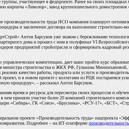
 группы, участвующее в федпроекте. Ранее на своих площадках
нию кирпича «Ликолор», завод крупнопанельного домостроения
ере производительности труда НСО компания планирует оптимиз
роцедуры и заключение договора на выполнение строительно-мо
тСтрой» Антон Барсуков уже знаком с бережливыми технология
вартирного дома и прошел с ним в полуфинал VI Всероссийског
лидеров предприятий стройотрасли и сформировать кадровый ре
 управленческие компетенции, дает шанс пройти курс образова
ля министра строительства и ЖКХ РФ, Гульназы Миннихановой,
реалиях качество работы, продукта или услуги и производитель
й проект, и в новом проекте с коллегами из РЦК постараемся ус
рную процедуру», – рассказал Антон Барсуков.
иям время и ресурсы для пересмотра своих процессов и обучен
 в нем приняли участие более 20 компаний строительного компл
церн «Сибирь», ГК «Союз», «Брусника», «РСУ-17», «БСТ», «Ст
еральном проекте «Производительность труда» нацпроекта «Эф
номразвития. Подробнее – на ИТ-платформе
производительность