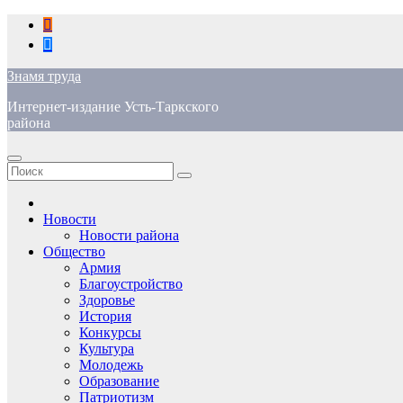
Перейти
к
содержимому
Знамя труда
Интернет-издание Усть-Таркского
района
Новости
Новости района
Общество
Армия
Благоустройство
Здоровье
История
Конкурсы
Культура
Молодежь
Образование
Патриотизм