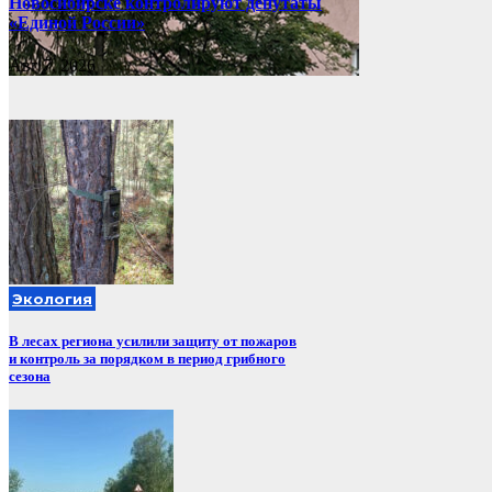
Новосибирске контролируют депутаты
«Единой России»
Авг 7, 2026
Экология
В лесах региона усилили защиту от пожаров
и контроль за порядком в период грибного
сезона