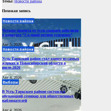
записям
Темы:
Новости района
Похожая запись
Новости района
Четыре проекта от усть-таркцев победили
в конкурсе “Со мной регион успешнее”
Авг 5, 2026
Новости района
Усть-Таркский район стал одним из самых
жарких в Новосибирской области в
июле-2026
Авг 4, 2026
Выборы
В Усть-Таркском районе состоялся
обучающий семинар для общественных
наблюдателей
Авг 4, 2026