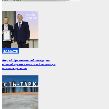
Новости
Андрей Травников поблагодарил
новосибирских строителей за вклад в
развитие региона