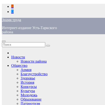
Перейти
к
содержимому
Знамя труда
Интернет-издание Усть-Таркского
района
Новости
Новости района
Общество
Армия
Благоустройство
Здоровье
История
Конкурсы
Культура
Молодежь
Образование
Патриотизм