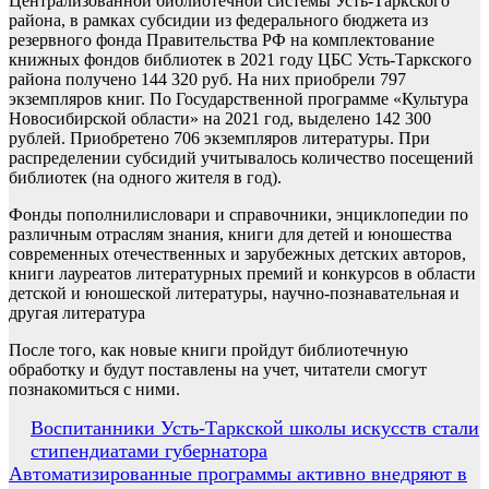
Централизованной библиотечной системы Усть-Таркского
района, в рамках субсидии из федерального бюджета из
резервного фонда Правительства РФ на комплектование
книжных фондов библиотек в 2021 году ЦБС Усть-Таркского
района получено 144 320 руб. На них приобрели 797
экземпляров книг. По Государственной программе «Культура
Новосибирской области» на 2021 год, выделено 142 300
рублей. Приобретено 706 экземпляров литературы. При
распределении субсидий учитывалось количество посещений
библиотек (на одного жителя в год).
Фонды пополнилисловари и справочники, энциклопедии по
различным отраслям знания, книги для детей и юношества
современных отечественных и зарубежных детских авторов,
книги лауреатов литературных премий и конкурсов в области
детской и юношеской литературы, научно-познавательная и
другая литература
После того, как новые книги пройдут библиотечную
обработку и будут поставлены на учет, читатели смогут
познакомиться с ними.
Навигация
Воспитанники Усть-Таркской школы искусств стали
стипендиатами губернатора
по
Автоматизированные программы активно внедряют в