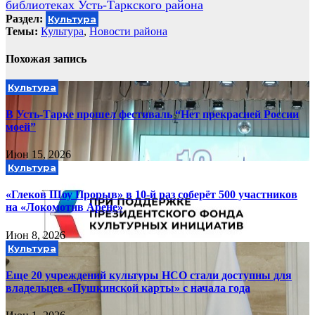
записям
библиотеках Усть-Таркского района
Раздел:
Культура
Темы:
Культура
,
Новости района
Похожая запись
Культура
В Усть-Тарке прошел фестиваль “Нет прекрасней России
моей”
Июн 15, 2026
Культура
«Глеков Шоу Прорыв» в 10-й раз соберёт 500 участников
на «Локомотив Арене»
Июн 8, 2026
Культура
Еще 20 учреждений культуры НСО стали доступны для
владельцев «Пушкинской карты» с начала года