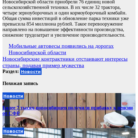
Новосибирской области приобрели 76 единиц новой
сельскохозяйственной техники. В их числе 32 трактора,
четыре зерноуборочных и один кормоуборочный комбайн.
Общая сумма инвестиций в обновление парка техники уже
превысила 854 миллиона рублей. Такое перевооружение
направлено на повышение эффективности производства,
снижение трудозатрат и увеличение производительности.
Навигация
Мобильные автовесы появились на дорогах
Новосибирской области
по
Новосибирские контрактники отстаивают интересы
записям
страны, подавая пример мужества
Раздел:
Новости
Похожая запись
Новости
Более 7 тысяч новосибирцев получили прибавку к пенсии
от СФР
Авг 6, 2026
Новости