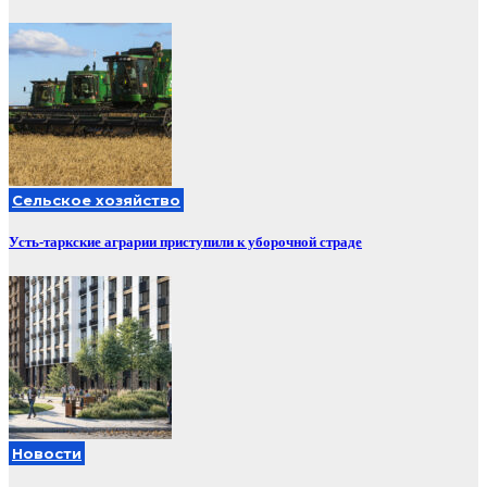
Сельское хозяйство
Усть-таркские аграрии приступили к уборочной страде
Новости