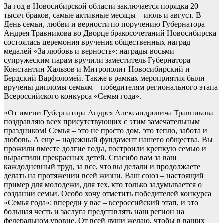
За год в Новосибирской области заключается порядка 20
тысяч браков, самые активные месяцы – июль и август. В
День семьи, любви и верности по поручению Губернатора
Андрея Травникова во Дворце бракосочетаний Новосибирска
состоялась церемония вручения общественных наград –
медалей «За любовь и верность»: награды восьми
супружеским парам вручили заместитель Губернатора
Константин Хальзов и Митрополит Новосибирский и
Бердский Варфоломей. Также в рамках мероприятия были
вручены дипломы семьям – победителям регионального этапа
Всероссийского конкурса «Семья года».
«От имени Губернатора Андрея Александровича Травникова
поздравляю всех присутствующих с этим замечательным
праздником! Семья – это не просто дом, это тепло, забота и
любовь. А еще – надежный фундамент нашего общества. Вы
прожили вместе долгие годы, построили крепкую семью и
вырастили прекрасных детей. Спасибо вам за ваш
каждодневный труд, за все, что вы делали и продолжаете
делать на протяжении всей жизни. Ваш союз – настоящий
пример для молодежи, для тех, кто только задумывается о
создании семьи. Особо хочу отметить победителей конкурса
«Семья года»: впереди у вас – всероссийский этап, и это
большая честь и заслуга представлять наш регион на
федеральном уровне. От всей души желаю, чтобы в ваших