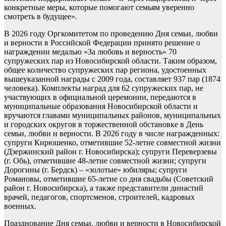
конкретные меры, которые помогают семьям уверенно
смотреть в будущее».
В 2026 году Оргкомитетом по проведению Дня семьи, любви
и верности в Российской Федерации принято решение о
награждении медалью «За любовь и верность» 70
супружеских пар из Новосибирской области. Таким образом,
общее количество супружеских пар региона, удостоенных
вышеуказанной награды с 2009 года, составляет 937 пар (1874
человека). Комплекты наград для 62 супружеских пар, не
участвующих в официальной церемонии, передаются в
муниципальные образования Новосибирской области и
вручаются главами муниципальных районов, муниципальных
и городских округов в торжественной обстановке в День
семьи, любви и верности. В 2026 году в числе награжденных:
супруги Кирюшенко, отметившие 52-летие совместной жизни
(Дзержинский район г. Новосибирска); супруги Переверзевы
(г. Обь), отметившие 48-летие совместной жизни; супруги
Дорогины (г. Бердск) – «золотые» юбиляры; супруги
Романовы, отметившие 65-летие со дня свадьбы (Советский
район г. Новосибирска), а также представители династий
врачей, педагогов, спортсменов, строителей, кадровых
военных.
Празднование Дня семьи, любви и верности в Новосибирской