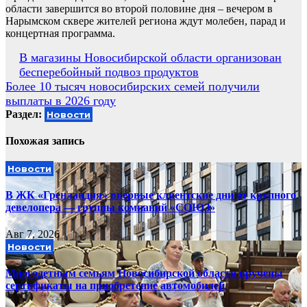
области завершится во второй половине дня – вечером в
Нарымском сквере жителей региона ждут молебен, парад и
концертная программа.
Навигация
В магазины Новосибирской области организован
бесперебойный подвоз продуктов
по
Более 10 тысяч новосибирских семей получили
записям
выплаты в 2026 году
Раздел:
Новости
Похожая запись
Новости
В ЖК «Гренландия» впервые клиентские дни от крупного
девелопера — группы компаний «СОЮЗ»
Авг 7, 2026
Новости
Многодетным семьям Новосибирской области вручены
сертификаты на приобретение автомобилей