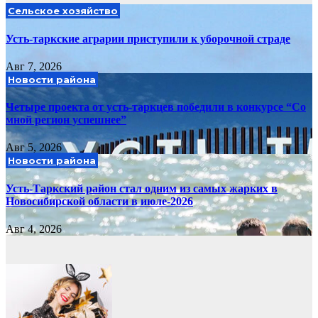
Сельское хозяйство
Усть-таркские аграрии приступили к уборочной страде
Авг 7, 2026
Новости района
Четыре проекта от усть-таркцев победили в конкурсе “Со
мной регион успешнее”
Авг 5, 2026
Новости района
Усть-Таркский район стал одним из самых жарких в
Новосибирской области в июле-2026
Авг 4, 2026