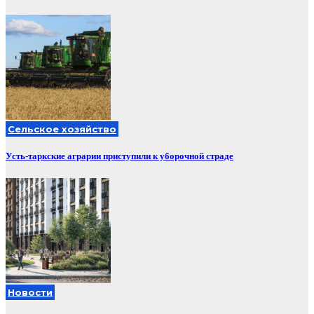
Сельское хозяйство
Усть-таркские аграрии приступили к уборочной страде
Новости