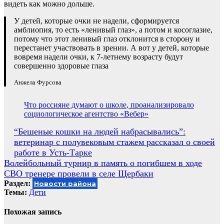
видеть как можно дольше.
У детей, которые очки не надели, сформируется
амблиопия, то есть «ленивый глаз», а потом и косоглазие,
потому что этот ленивый глаз отклонится в сторону и
перестанет участвовать в зрении. А вот у детей, которые
вовремя надели очки, к 7-летнему возрасту будут
совершенно здоровые глаза
Анжела Фурсова
Что россияне думают о школе, проанализировало
социологическое агентство «Вебер»
Навигация
“Бешеные кошки на людей набрасывались”:
ветеринар с полувековым стажем рассказал о своей
по
работе в Усть-Тарке
записям
Волейбольный турнир в память о погибшем в ходе
СВО тренере провели в селе Щербаки
Раздел:
Новости района
Темы:
Дети
Похожая запись