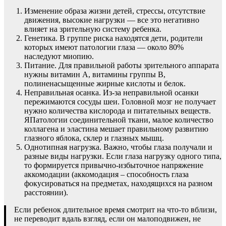
Изменение образа жизни детей, стрессы, отсутствие
движения, высокие нагрузки — все это негативно
влияет на зрительную систему ребенка.
Генетика. В группе риска находятся дети, родители
которых имеют патологии глаза — около 80%
наследуют миопию.
Питание. Для правильной работы зрительного аппарата
нужны витамин А, витамины группы В,
полиненасыщенные жирные кислоты и белок.
Неправильная осанка. Из-за неправильной осанки
пережимаются сосуды шеи. Головной мозг не получает
нужно количества кислорода и питательных веществ.
ЯПатологии соединительной ткани, малое количество
коллагена и эластина мешает правильному развитию
глазного яблока, склер и глазных мышц.
Однотипная нагрузка. Важно, чтобы глаза получали и
разные виды нагрузки. Если глаза нагрузку одного типа,
то формируется привычно-избыточное напряжение
аккомодации (аккомодация – способность глаза
фокусироваться на предметах, находящихся на разном
расстоянии).
Если ребенок длительное время смотрит на что-то вблизи,
не переводит вдаль взгляд, если он малоподвижен, не