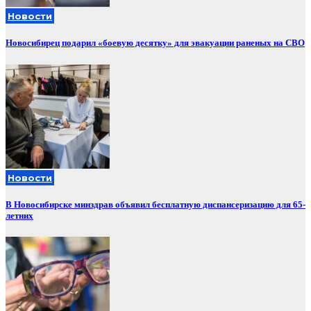
Новости
Новосибирец подарил «боевую десятку» для эвакуации раненых на СВО
Новости
В Новосибирске минздрав объявил бесплатную диспансеризацию для 65-
летних