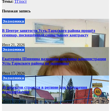
Темы:
ТГпост
Похожая запись
Экономика
В Центре занятости Усть-Таркского района прошёл
семинар, посвящённый социальному контракту
Июл 21, 2026
Экономика
Екатерина Шнянина назначена замглавы администрации
Усть-Таркского района по экономике
Июл 17, 2026
Экономика
49 объектов строится в регионе для улучшения
водоснабжения
Июл 6, 2026