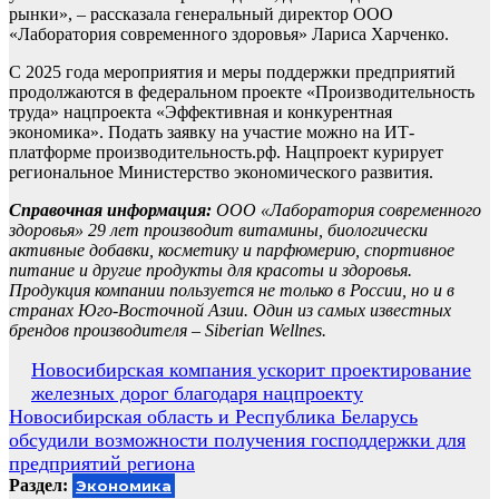
рынки», – рассказала генеральный директор ООО
«Лаборатория современного здоровья» Лариса Харченко.
С 2025 года мероприятия и меры поддержки предприятий
продолжаются в федеральном проекте «Производительность
труда» нацпроекта «Эффективная и конкурентная
экономика». Подать заявку на участие можно на ИТ-
платформе производительность.рф. Нацпроект курирует
региональное Министерство экономического развития.
Справочная информация:
ООО «Лаборатория современного
здоровья» 29 лет производит витамины, биологически
активные добавки, косметику и парфюмерию, спортивное
питание и другие продукты для красоты и здоровья.
Продукция компании пользуется не только в России, но и в
странах Юго-Восточной Азии. Один из самых известных
брендов производителя – Siberian Wellnes.
Навигация
Новосибирская компания ускорит проектирование
железных дорог благодаря нацпроекту
по
Новосибирская область и Республика Беларусь
записям
обсудили возможности получения господдержки для
предприятий региона
Раздел:
Экономика