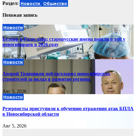
Раздел:
Новости
Общество
Похожая запись
Новости
Белояр и Радослава: старорусские имена вошли в топ у
новосибирцев в 2026 году
Авг 6, 2026
Новости
Андрей Травников поблагодарил новосибирских
строителей за вклад в развитие региона
Авг 5, 2026
Новости
Резервисты приступили к обучению отражения атак БПЛА
в Новосибирской области
Авг 5, 2026