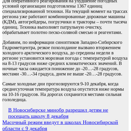
Для оперативного реагирования на ухудшение погодных
условий организации подготовлены 1367 единиц
специализированной техники. На текущий момент на трассах
региона уже работают комбинированные дорожные машины
(КДМ), автогрейдеры, погрузчики и тракторы – почти тысяча
единиц. Техника выполняет патрульную очистку,
обрабатывает полотно песко-соляной смесью и реагентами.
Добавим, по информации синоптиков Западно-Сибирского
Гидрометцентра, резкое похолодание вызвано вторжением
холодного арктического воздуха, до середины недели в
регионе установится морозная погода с температурой воздуха
на 8-13 градусов ниже средних климатических значений. В
ночные часы ожидается понижение до -20…-28 градусов,
местами -30…-34 градуса, днем не выше -20…-28 градусов.
Самые холодные дни прогнозируются 9-10 декабря, когда
среднесуточная температура воздуха опустится ниже нормы
на 10-16 градусов. На дорогах сохранится местами сильная
гололедица.
Навигация
В Новосибирске минобр разрешил детям не
посещать школу 8 декабря
по
Масочный режим введут в школах Новосибирской
записям
области с 9 декабря