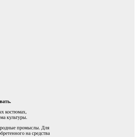
вать.
ых костюмах,
ма культуры.
народные промыслы. Для
обретенного на средства