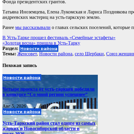
Фонда президентских грантов.
Татьяна Иноземцева, Елена Лукомская и Лариса Позднякова пр
андреевских мастериц на усть-таркскую землю.
Ранее
мы рассказывали
о главах сельских поселений, которые 
Навигация
В Усть-Тарке прошел фестиваль «Семейные эстафеты»
«Золотая весна» пришла в Усть-Тарку
по
Раздел:
Новости района
записям
Темы:
Женсовет
,
Новости района
,
село Щербаки
,
Союз женщи
Похожая запись
Новости района
Четыре проекта от усть-таркцев победили
в конкурсе “Со мной регион успешнее”
Авг 5, 2026
Новости района
Усть-Таркский район стал одним из самых
жарких в Новосибирской области в
июле-2026