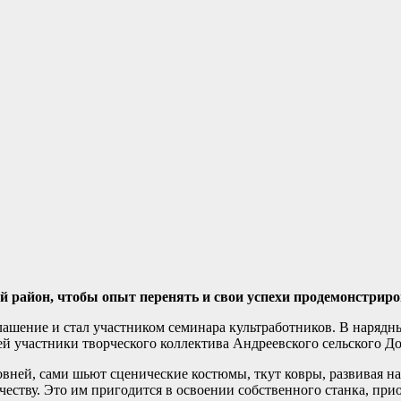
й район, чтобы опыт перенять и свои успехи продемонстриро
ашение и стал участником семинара культработников. В нарядн
й участники творческого коллектива Андреевского сельского До
овней, сами шьют сценические костюмы, ткут ковры, развивая 
честву. Это им пригодится в освоении собственного станка, при