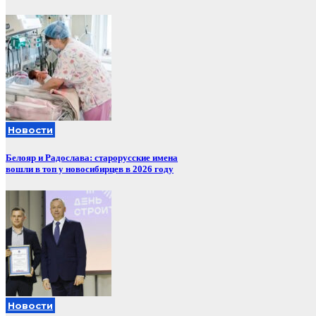
Новости
Белояр и Радослава: старорусские имена
вошли в топ у новосибирцев в 2026 году
Новости