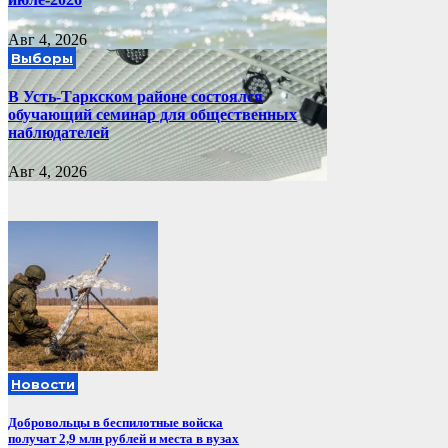
Авг 4, 2026
Выборы
В Усть-Таркском районе состоялся
обучающий семинар для общественных
наблюдателей
Авг 4, 2026
Новости
Добровольцы в беспилотные войска
получат 2,9 млн рублей и места в вузах