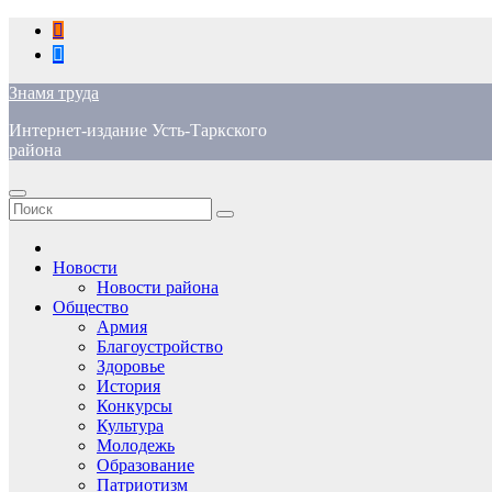
Перейти
к
содержимому
Знамя труда
Интернет-издание Усть-Таркского
района
Новости
Новости района
Общество
Армия
Благоустройство
Здоровье
История
Конкурсы
Культура
Молодежь
Образование
Патриотизм