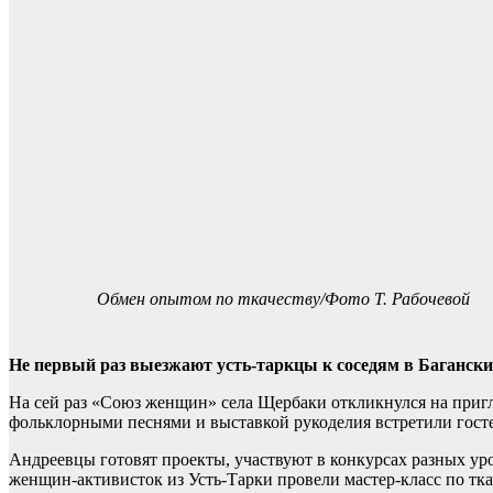
Обмен опытом по ткачеству/Фото Т. Рабочевой
Не первый раз выезжают усть-таркцы к соседям в Багански
На сей раз «Союз женщин» села Щербаки откликнулся на пригл
фольклорными песнями и выставкой рукоделия встретили госте
Андреевцы готовят проекты, участвуют в конкурсах разных ур
женщин-активисток из Усть-Тарки провели мастер-класс по тка