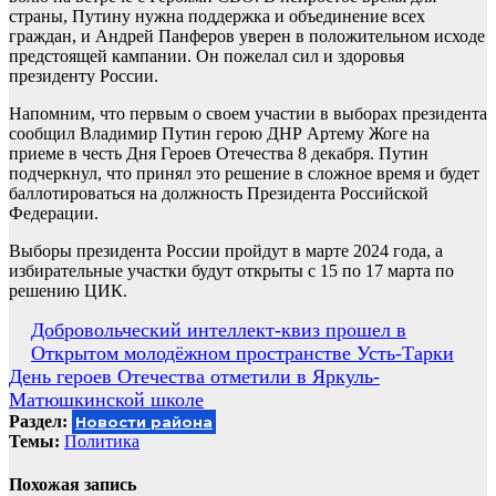
страны, Путину нужна поддержка и объединение всех
граждан, и Андрей Панферов уверен в положительном исходе
предстоящей кампании. Он пожелал сил и здоровья
президенту России.
Напомним, что первым о своем участии в выборах президента
сообщил Владимир Путин герою ДНР Артему Жоге на
приеме в честь Дня Героев Отечества 8 декабря. Путин
подчеркнул, что принял это решение в сложное время и будет
баллотироваться на должность Президента Российской
Федерации.
Выборы президента России пройдут в марте 2024 года, а
избирательные участки будут открыты с 15 по 17 марта по
решению ЦИК.
Навигация
Добровольческий интеллект-квиз прошел в
Открытом молодёжном пространстве Усть-Тарки
по
День героев Отечества отметили в Яркуль-
записям
Матюшкинской школе
Раздел:
Новости района
Темы:
Политика
Похожая запись