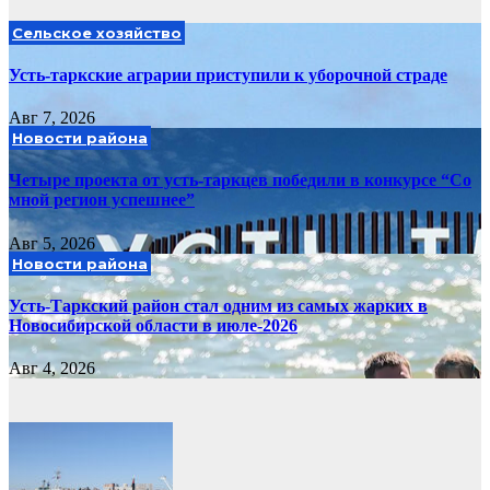
Сельское хозяйство
Усть-таркские аграрии приступили к уборочной страде
Авг 7, 2026
Новости района
Четыре проекта от усть-таркцев победили в конкурсе “Со
мной регион успешнее”
Авг 5, 2026
Новости района
Усть-Таркский район стал одним из самых жарких в
Новосибирской области в июле-2026
Авг 4, 2026