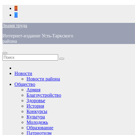
Перейти
к
содержимому
Знамя труда
Интернет-издание Усть-Таркского
района
Новости
Новости района
Общество
Армия
Благоустройство
Здоровье
История
Конкурсы
Культура
Молодежь
Образование
Патриотизм