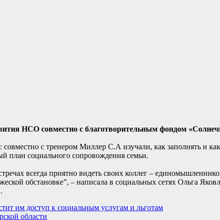
звития НСО совместно с благотворительным фондом «Солнеч
овместно с тренером Миллер С.А изучали, как заполнять и как 
ый план социального сопровождения семьи.
встречах всегда приятно видеть своих коллег – единомышленнико
жеской обстановке”, – написала в социальных сетях Ольга Яковл
.
тит им доступ к социальным услугам и льготам
рской области