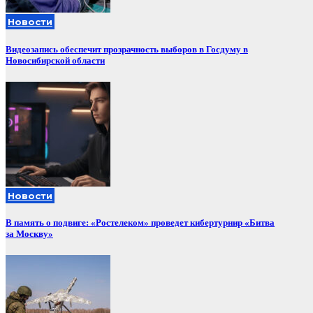
Новости
Видеозапись обеспечит прозрачность выборов в Госдуму в
Новосибирской области
Новости
В память о подвиге: «Ростелеком» проведет кибертурнир «Битва
за Москву»