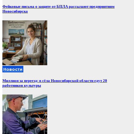
Фейковые письма о защите от БПЛА рассылают предприятиям
Новосибирска
Новости
Миллион за переезд: в сёла Новосибирской области едут 20
работников культуры