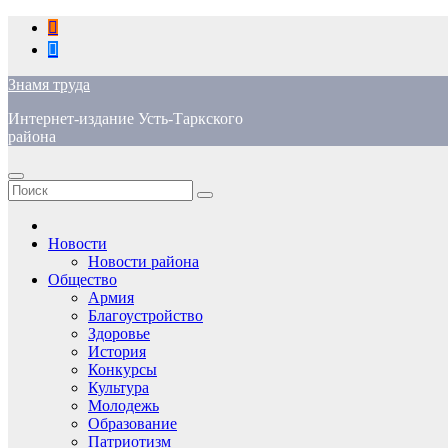
Перейти
к
содержимому
Знамя труда
Интернет-издание Усть-Таркского
района
Новости
Новости района
Общество
Армия
Благоустройство
Здоровье
История
Конкурсы
Культура
Молодежь
Образование
Патриотизм