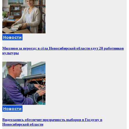
Новости
Миллион за переезд: в сёла Новосибирской области едут 20 работников
культуры
Новости
Видеозапись обеспечит прозрачность выборов в Госдуму в
Новосибирской области