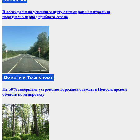
В лесах региона усилили защиту от пожаров и контроль за
порядком в период грибного сезона
Дороги и Транспорт
На 58% завершено устройство дорожной одежды в Новосибирской
области по нацпроекту