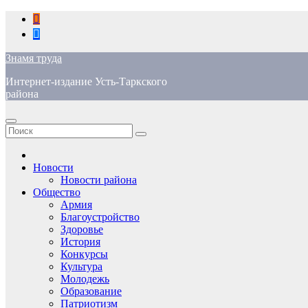
Перейти
к
содержимому
Знамя труда
Интернет-издание Усть-Таркского
района
Новости
Новости района
Общество
Армия
Благоустройство
Здоровье
История
Конкурсы
Культура
Молодежь
Образование
Патриотизм