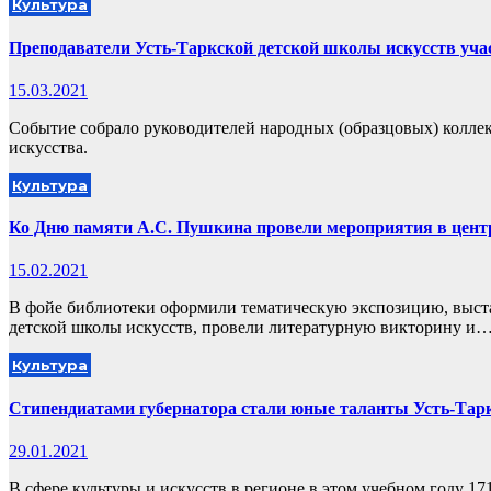
Культура
Преподаватели Усть-Таркской детской школы искусств учас
15.03.2021
Событие собрало руководителей народных (образцовых) колле
искусства.
Культура
Ко Дню памяти А.С. Пушкина провели мероприятия в цент
15.02.2021
В фойе библиотеки оформили тематическую экспозицию, выста
детской школы искусств, провели литературную викторину и
Культура
Стипендиатами губернатора стали юные таланты Усть-Тар
29.01.2021
В сфере культуры и искусств в регионе в этом учебном году 17