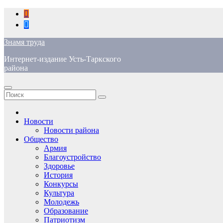
Перейти
к
содержимому
Знамя труда
Интернет-издание Усть-Таркского
района
Новости
Новости района
Общество
Армия
Благоустройство
Здоровье
История
Конкурсы
Культура
Молодежь
Образование
Патриотизм