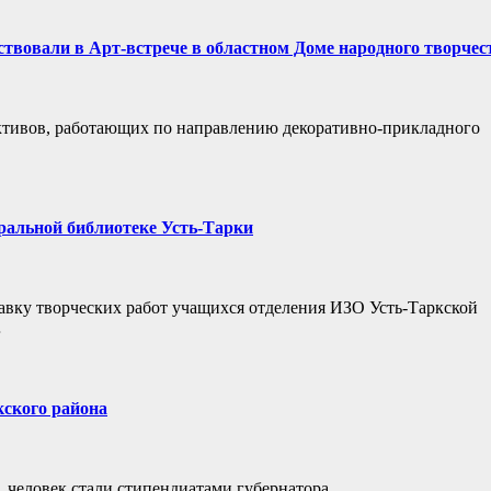
твовали в Арт-встрече в областном Доме народного творчес
ктивов, работающих по направлению декоративно-прикладного
ральной библиотеке Усть-Тарки
вку творческих работ учащихся отделения ИЗО Усть-Таркской
…
кского района
1 человек стали стипендиатами губернатора