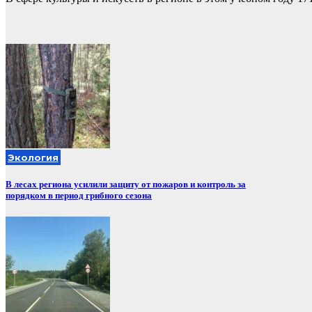
Экология
В лесах региона усилили защиту от пожаров и контроль за
порядком в период грибного сезона