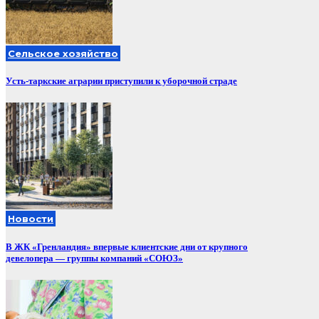
Сельское хозяйство
Усть-таркские аграрии приступили к уборочной страде
Новости
В ЖК «Гренландия» впервые клиентские дни от крупного
девелопера — группы компаний «СОЮЗ»