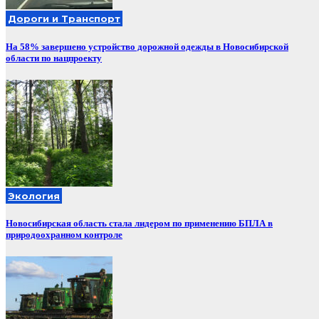
Дороги и Транспорт
На 58% завершено устройство дорожной одежды в Новосибирской
области по нацпроекту
Экология
Новосибирская область стала лидером по применению БПЛА в
природоохранном контроле