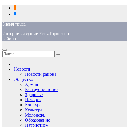
Перейти
к
содержимому
Знамя труда
Интернет-издание Усть-Таркского
района
Новости
Новости района
Общество
Армия
Благоустройство
Здоровье
История
Конкурсы
Культура
Молодежь
Образование
Патриотизм