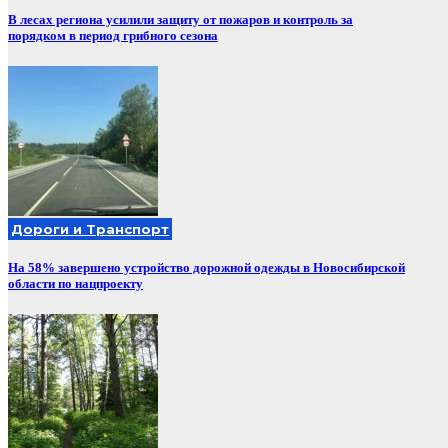
В лесах региона усилили защиту от пожаров и контроль за
порядком в период грибного сезона
Дороги и Транспорт
На 58% завершено устройство дорожной одежды в Новосибирской
области по нацпроекту