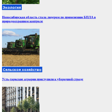
Экология
Новосибирская область стала лидером по применению БПЛА в
природоохранном контроле
Сельское хозяйство
Усть-таркские аграрии приступили к уборочной страде