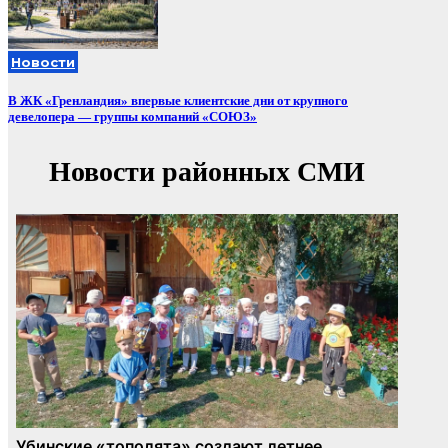
Новости
В ЖК «Гренландия» впервые клиентские дни от крупного
девелопера — группы компаний «СОЮЗ»