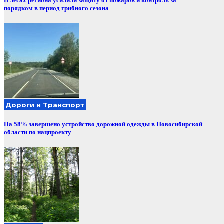
В лесах региона усилили защиту от пожаров и контроль за
порядком в период грибного сезона
Дороги и Транспорт
На 58% завершено устройство дорожной одежды в Новосибирской
области по нацпроекту