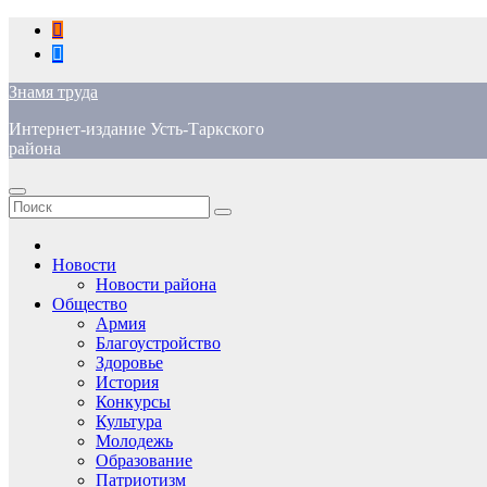
Перейти
к
содержимому
Знамя труда
Интернет-издание Усть-Таркского
района
Новости
Новости района
Общество
Армия
Благоустройство
Здоровье
История
Конкурсы
Культура
Молодежь
Образование
Патриотизм