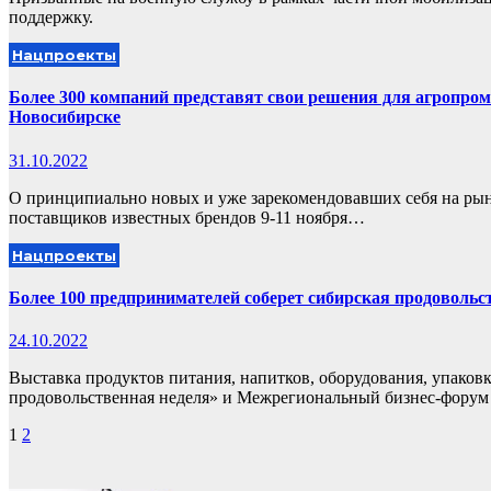
поддержку.
Нацпроекты
Более 300 компаний представят свои решения для агропро
Новосибирске
31.10.2022
О принципиально новых и уже зарекомендовавших себя на рын
поставщиков известных брендов 9-11 ноября…
Нацпроекты
Более 100 предпринимателей соберет сибирская продовольс
24.10.2022
Выставка продуктов питания, напитков, оборудования, упако
продовольственная неделя» и Межрегиональный бизнес-фору
Пагинация
1
2
записей