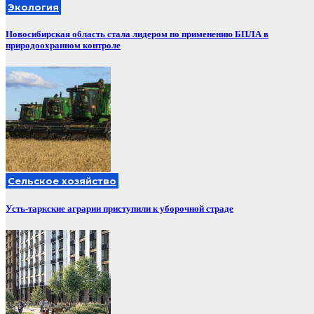
Экология
Новосибирская область стала лидером по применению БПЛА в
природоохранном контроле
Сельское хозяйство
Усть-таркские аграрии приступили к уборочной страде