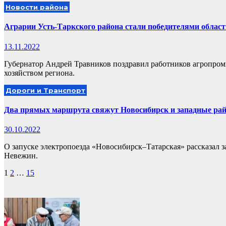
Новости района
Аграрии Усть-Таркского района стали победителями област
13.11.2022
Губернатор Андрей Травников поздравил работников агропром
хозяйством региона.
Дороги и Транспорт
Два прямых маршрута свяжут Новосибирск и западные ра
30.10.2022
О запуске электропоезда «Новосибирск–Татарская» рассказал з
Невежин.
Пагинация
1
2
…
15
записей