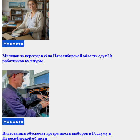
Новости
Миллион за переезд: в сёла Новосибирской области едут 20
работников культуры
Новости
Видеозапись обеспечит прозрачность выборов в Госдуму в
Новосибирской области