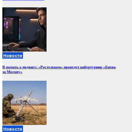
Новости
В память о подвиге: «Ростелеком» проведет кибертурнир «Битва
за Москву»
Новости