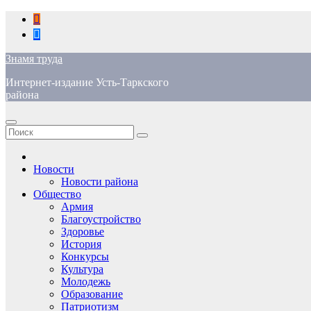
Перейти
к
содержимому
Знамя труда
Интернет-издание Усть-Таркского
района
Новости
Новости района
Общество
Армия
Благоустройство
Здоровье
История
Конкурсы
Культура
Молодежь
Образование
Патриотизм