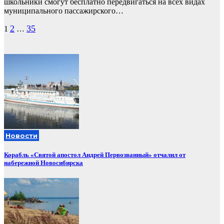
школьники смогут бесплатно передвигаться на всех видах
муниципального пассажирского…
Пагинация
2
35
1
…
записей
Новости
Корабль «Святой апостол Андрей Первозванный» отчалил от
набережной Новосибирска