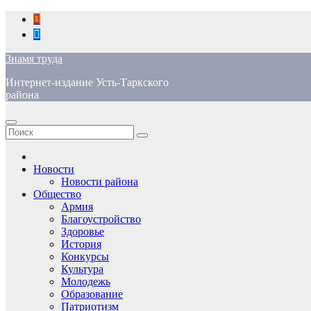
Перейти
к
содержимому
Знамя труда
Интернет-издание Усть-Таркского
района
Новости
Новости района
Общество
Армия
Благоустройство
Здоровье
История
Конкурсы
Культура
Молодежь
Образование
Патриотизм