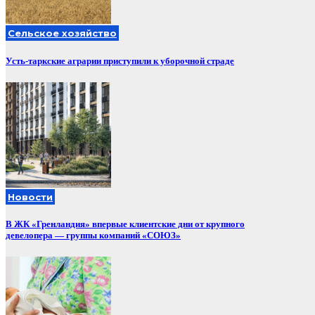
Сельское хозяйство
Усть-таркские аграрии приступили к уборочной страде
Новости
В ЖК «Гренландия» впервые клиентские дни от крупного
девелопера — группы компаний «СОЮЗ»