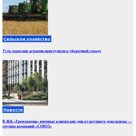
Сельское хозяйство
Усть-таркские аграрии приступили к уборочной страде
Новости
В ЖК «Гренландия» впервые клиентские дни от крупного девелопера —
группы компаний «СОЮЗ»