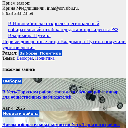
Прием заявок:
Ирина Мчедлишвили, irina@sovsibir.ru,
8-923-233-23-59
Навигация
В Новосибирске открылся региональный
избирательный штаб кандидата в президенты РФ
по
Владимира Путина
записям
Первые доверенные лица Владимира Путина получили
удостоверения
Раздел:
Выборы
Политика
Темы:
Выборы
,
Политика
Похожая запись
Выборы
В Усть-Таркском районе состоялся обучающий семинар
для общественных наблюдателей
Авг 4, 2026
Новости района
Члены избирательных комиссий Усть-Таркского района