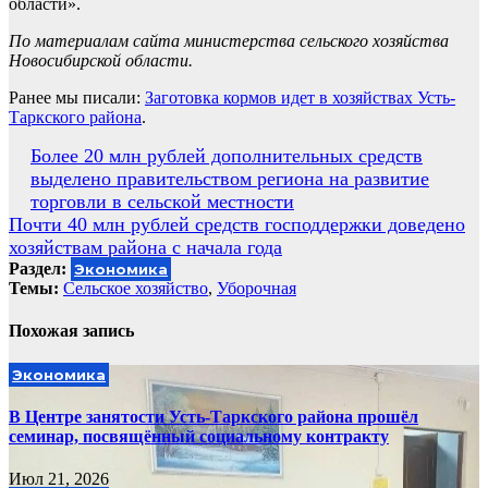
области».
По материалам сайта министерства сельского хозяйства
Новосибирской области.
Ранее мы писали:
Заготовка кормов идет в хозяйствах Усть-
Таркского района
.
Навигация
Более 20 млн рублей дополнительных средств
выделено правительством региона на развитие
по
торговли в сельской местности
записям
Почти 40 млн рублей средств господдержки доведено
хозяйствам района с начала года
Раздел:
Экономика
Темы:
Сельское хозяйство
,
Уборочная
Похожая запись
Экономика
В Центре занятости Усть-Таркского района прошёл
семинар, посвящённый социальному контракту
Июл 21, 2026