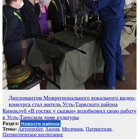
Навигация
Дипломантом Межрегионального вокального видео-
конкурса стал житель Усть-Таркского района
по
Киноклуб «В гостях у сказки» возобновил свою работу
записям
в Усть-Таркском доме культуры
Раздел:
Новости района
Темы:
Автопробег
,
Акция
,
Месячник
,
Патриотизм
,
Патриотическое воспитание