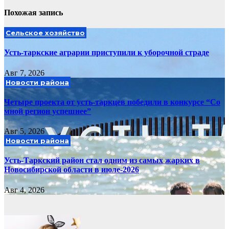
Похожая запись
Сельское хозяйство
Усть-таркские аграрии приступили к уборочной страде
Авг 7, 2026
Новости района
Четыре проекта от усть-таркцев победили в конкурсе “Со
мной регион успешнее”
Авг 5, 2026
Новости района
Усть-Таркский район стал одним из самых жарких в
Новосибирской области в июле-2026
Авг 4, 2026