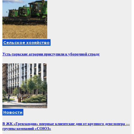
Сельское хозяйство
Усть-таркские аграрии приступили к уборочной страде
Новости
В ЖК «Гренландия» впервые клиентские дни от крупного девелопера —
группы компаний «СОЮЗ»