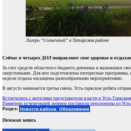
Лагерь “Солнечный” в Татарском районе
Сейчас в четырех ДОЛ поправляют свое здоровье и отдыха
За счет средств областного бюджета девчонки и мальчишки смо
сверстниками. Для них подготовлены интересные программы, к
недели отдыха насыщены разнообразными мероприятиями.
В августе начинается третья смена. Усть-таркские ребята отпр
Навигация
Встретились с жителями представители власти в Усть-Таркско
Памятник исчезнувшей деревне поставили пенсионеры из Усть
по
Раздел:
Новости района
Образование
записям
Похожая запись