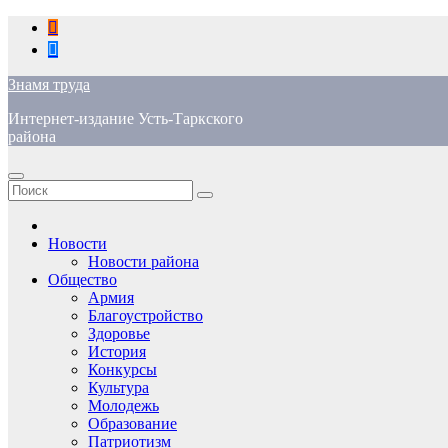
Перейти
к
содержимому
Знамя труда
Интернет-издание Усть-Таркского
района
Новости
Новости района
Общество
Армия
Благоустройство
Здоровье
История
Конкурсы
Культура
Молодежь
Образование
Патриотизм