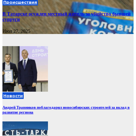
Происшествия
В Татарске осужден местный житель за убийство бывшей
супруги
Июл 27, 2025
Новости
Андрей Травников поблагодарил новосибирских строителей за вклад в
развитие региона