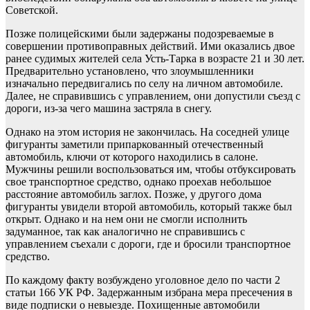
Советской.
Позже полицейскими были задержаны подозреваемые в
совершении противоправных действий. Ими оказались двое
ранее судимых жителей села Усть-Тарка в возрасте 21 и 30 лет.
Предварительно установлено, что злоумышленники
изначально передвигались по селу на личном автомобиле.
Далее, не справившись с управлением, они допустили съезд с
дороги, из-за чего машина застряла в снегу.
Однако на этом история не закончилась. На соседней улице
фигуранты заметили припаркованный отечественный
автомобиль, ключи от которого находились в салоне.
Мужчины решили воспользоваться им, чтобы отбуксировать
свое транспортное средство, однако проехав небольшое
расстояние автомобиль заглох. Позже, у другого дома
фигуранты увидели второй автомобиль, который также был
открыт. Однако и на нем они не смогли исполнить
задуманное, так как аналогично не справившись с
управлением съехали с дороги, где и бросили транспортное
средство.
По каждому факту возбуждено уголовное дело по части 2
статьи 166 УК РФ. Задержанным избрана мера пресечения в
виде подписки о невыезде. Похищенные автомобили