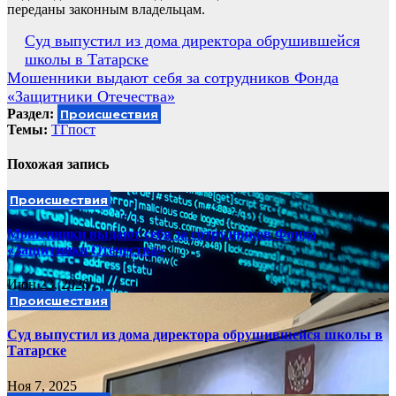
переданы законным владельцам.
Навигация
Суд выпустил из дома директора обрушившейся
школы в Татарске
по
Мошенники выдают себя за сотрудников Фонда
записям
«Защитники Отечества»
Раздел:
Происшествия
Темы:
ТГпост
Похожая запись
Происшествия
Мошенники выдают себя за сотрудников Фонда
«Защитники Отечества»
Июн 23, 2026
Происшествия
Суд выпустил из дома директора обрушившейся школы в
Татарске
Ноя 7, 2025