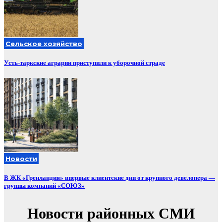
Сельское хозяйство
Усть-таркские аграрии приступили к уборочной страде
Новости
В ЖК «Гренландия» впервые клиентские дни от крупного девелопера —
группы компаний «СОЮЗ»