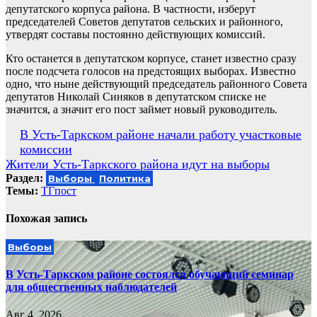
депутатского корпуса района. В частности, изберут
председателей Советов депутатов сельских и районного,
утвердят составы постоянно действующих комиссий.
Кто останется в депутатском корпусе, станет известно сразу
после подсчета голосов на предстоящих выборах. Известно
одно, что ныне действующий председатель районного Совета
депутатов Николай Синяков в депутатском списке не
значится, а значит его пост займет новый руководитель.
Навигация
В Усть-Таркском районе начали работу участковые
комиссии
по
Жители Усть-Таркского района идут на выборы
записям
Раздел:
Выборы
Политика
Темы:
ТГпост
Похожая запись
Выборы
В Усть-Таркском районе состоялся обучающий семинар
для общественных наблюдателей
Авг 4, 2026