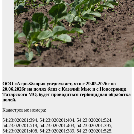
ООО «Агро-Флора» уведомляет, что с 29.05.2026г по
20.06.2026г на полях близ с.Казачий Мыс и с.Новотроицк
Татарского МО, будет проводиться гербицидная обработка
полей.
Кадастровые номера:
54:23:020201:394, 54:23:020201:404, 54:23:020201:524,
54:23:020201:519, 54:23:020201:403, 54:23:020201:395,
54:23:020201:408, 54:23:020201:389, 54:23:020201:525,