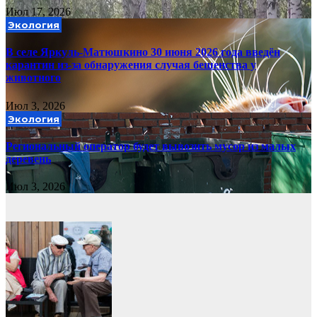
Июл 17, 2026
Экология
В селе Яркуль-Матюшкино 30 июня 2026 года введён
карантин из-за обнаружения случая бешенства у
животного
Июл 3, 2026
Экология
Региональный оператор будет вывозить мусор из малых
деревень
Июл 3, 2026