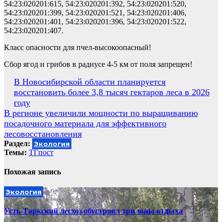
54:23:020201:615, 54:23:020201:392, 54:23:020201:520,
54:23:020201:399, 54:23:020201:521, 54:23:020201:406,
54:23:020201:401, 54:23:020201:396, 54:23:020201:522,
54:23:020201:407.
Класс опасности для пчел-высокоопасный!
Сбор ягод и грибов в радиусе 4-5 км от поля запрещен!
Навигация
В Новосибирской области планируется
восстановить более 3,8 тысяч гектаров леса в 2026
по
году
записям
В регионе увеличили мощности по выращиванию
посадочного материала для эффективного
лесовосстановления
Раздел:
Экология
Темы:
ТГпост
Похожая запись
Экология
Усть-Таркский лесхоз обустроил три зоны отдыха