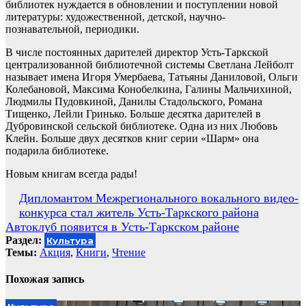
библиотек нуждается в обновлении и поступлении новой
литературы: художественной, детской, научно-
познавательной, периодики.
В числе постоянных дарителей директор Усть-Таркской
централизованной библиотечной системы Светлана Лейболт
называет имена Игоря Умербаева, Татьяны Даниловой, Ольги
Колебановой, Максима Конобелкина, Галины Мальчихиной,
Людмилы Пудовкиной, Данилы Стадольского, Романа
Тищенко, Лейли Гринько. Больше десятка дарителей в
Дубровинской сельской библиотеке. Одна из них Любовь
Клейн. Больше двух десятков книг серии «Шарм» она
подарила библиотеке.
Новым книгам всегда рады!
Навигация
Дипломантом Межрегионального вокального видео-
конкурса стал житель Усть-Таркского района
по
Автоклуб появится в Усть-Таркском районе
записям
Раздел:
Культура
Темы:
Акция
,
Книги
,
Чтение
Похожая запись