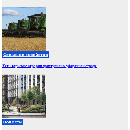
Сельское хозяйство
Усть-таркские аграрии приступили к уборочной страде
Новости