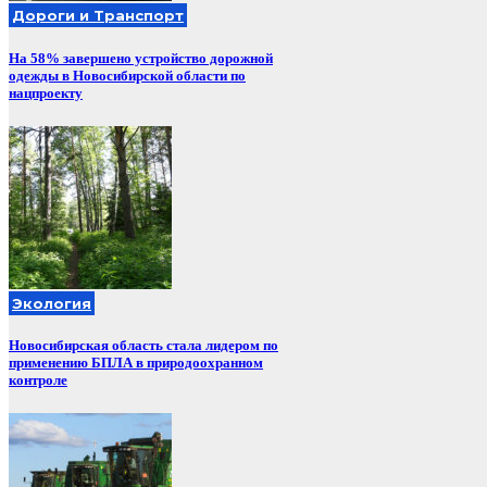
Дороги и Транспорт
На 58% завершено устройство дорожной
одежды в Новосибирской области по
нацпроекту
Экология
Новосибирская область стала лидером по
применению БПЛА в природоохранном
контроле