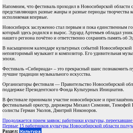
Напомним, что фестиваль проходил в Новосибирской области с
представляющих разные жанры и разные периоды творчества ко
исполняемая впервые.
Новосибирск заслуженно стал первым и пока единственным го
который здесь родился и вырос. Эдуард Артемьев обладал уник
нашего региона почётно и ответственно сохранять память об Э
В насыщенном календаре культурных событий Новосибирской о
неповторимый музыкант и композитор. Его удивительная музык
эпохи.
Фестиваль «Сибириада» – это прекрасный шанс познакомить п
лучшие традиции музыкального искусства.
Организаторы фестиваля — Правительство Новосибирской обла
поддержке Президентского Фонда Культурных Инициатив.
В фестивале принимали участие новосибирские и приглашённы
фестивальный оркестр, дирижеры Михаил Симонян, Тимофей Го
солисты Герман Уколов, Дмитрий Никоноров.
Навигация
Продолжается прием заявок: работники культуры, переехавшие
Первые 15 работников культуры Новосибирской области получ
по
Раздел:
Культура