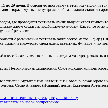
 15 по 29 июня. В основную программу в этом году входили три
мпозитора, – музыка популярная, любимая, давно ставшая народ
родом, где проводится фестиваль имени выдающегося композито
альным даром создавать незабываемую музыку. Как ранее отмеча
дуарде Артемьеве.
бласти Артемьевский фестиваль занял особое место. Эдуард Ни
а украсила множество спектаклей, известных фильмов и по пра
ублику с богатым музыкальным наследием маэстро, развивать и
сти, Новосибирская филармония, Союз молодых композиторов. 
е артисты и музыкальные коллективы: Новосибирская хоровая 
льберг, Сесар Альварес (Испания), певцы Екатерина Артемьева
 в малые населенные пункты, получат выплату
ат выплаты по новой госпрограмме