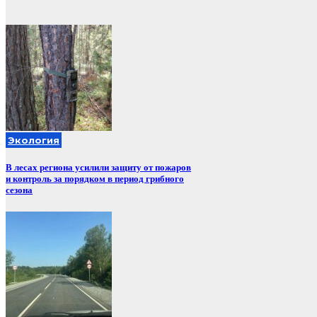
Экология
В лесах региона усилили защиту от пожаров
и контроль за порядком в период грибного
сезона