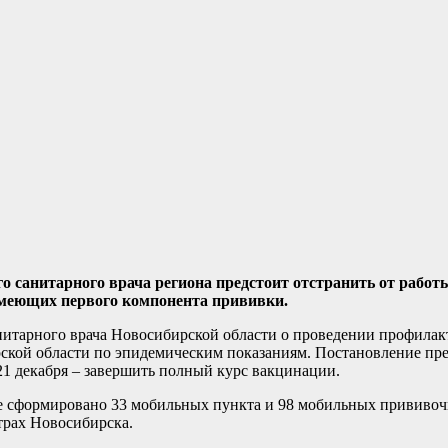
о санитарного врача региона предстоит отстранить от работы
имеющих первого компонента прививки.
анитарного врача Новосибирской области о проведении профила
кой области по эпидемическим показаниям. Постановление пре
21 декабря – завершить полный курс вакцинации.
же сформировано 33 мобильных пункта и 98 мобильных прививоч
рах Новосибирска.