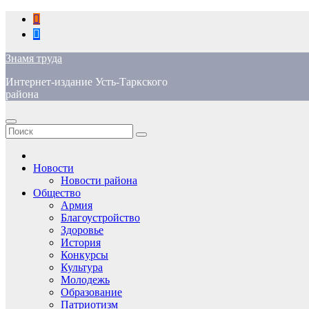
Перейти
к
содержимому
Знамя труда
Интернет-издание Усть-Таркского
района
Новости
Новости района
Общество
Армия
Благоустройство
Здоровье
История
Конкурсы
Культура
Молодежь
Образование
Патриотизм