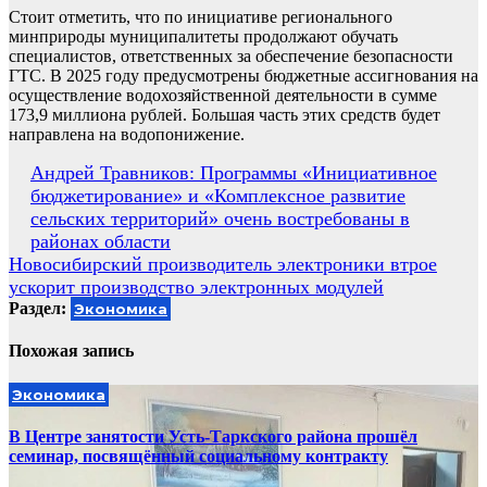
Стоит отметить, что по инициативе регионального
минприроды муниципалитеты продолжают обучать
специалистов, ответственных за обеспечение безопасности
ГТС. В 2025 году предусмотрены бюджетные ассигнования на
осуществление водохозяйственной деятельности в сумме
173,9 миллиона рублей. Большая часть этих средств будет
направлена на водопонижение.
Навигация
Андрей Травников: Программы «Инициативное
бюджетирование» и «Комплексное развитие
по
сельских территорий» очень востребованы в
записям
районах области
Новосибирский производитель электроники втрое
ускорит производство электронных модулей
Раздел:
Экономика
Похожая запись
Экономика
В Центре занятости Усть-Таркского района прошёл
семинар, посвящённый социальному контракту