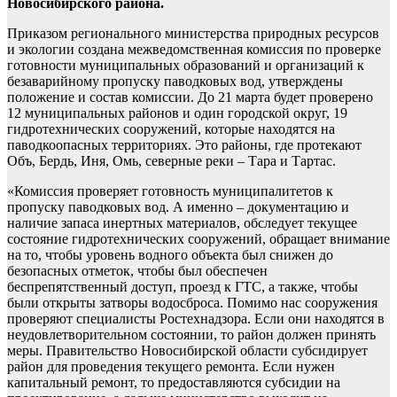
Новосибирского района.
Приказом регионального министерства природных ресурсов
и экологии создана межведомственная комиссия по проверке
готовности муниципальных образований и организаций к
безаварийному пропуску паводковых вод, утверждены
положение и состав комиссии. До 21 марта будет проверено
12 муниципальных районов и один городской округ, 19
гидротехнических сооружений, которые находятся на
паводкоопасных территориях. Это районы, где протекают
Объ, Бердь, Иня, Омь, северные реки – Тара и Тартас.
«Комиссия проверяет готовность муниципалитетов к
пропуску паводковых вод. А именно – документацию и
наличие запаса инертных материалов, обследует текущее
состояние гидротехнических сооружений, обращает внимание
на то, чтобы уровень водного объекта был снижен до
безопасных отметок, чтобы был обеспечен
беспрепятственный доступ, проезд к ГТС, а также, чтобы
были открыты затворы водосброса. Помимо нас сооружения
проверяют специалисты Ростехнадзора. Если они находятся в
неудовлетворительном состоянии, то район должен принять
меры. Правительство Новосибирской области субсидирует
район для проведения текущего ремонта. Если нужен
капитальный ремонт, то предоставляются субсидии на