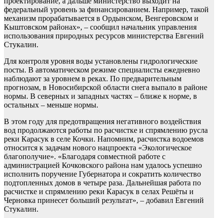
проектирование, а дальше министерство выходит на
федеральный уровень за финансированием. Например, такой
механизм прорабатывается в Ордынском, Венгеровском и
Кыштовском районах», – сообщил начальник управления
использования природных ресурсов министерства Евгений
Стукалин.
Для контроля уровня воды установлены гидрологические
посты. В автоматическом режиме специалисты ежедневно
наблюдают за уровнем в реках. По предварительным
прогнозам, в Новосибирской области снега выпало в районе
нормы. В северных и западных частях – ближе к норме, в
остальных – меньше нормы.
В этом году для предотвращения негативного воздействия
вод продолжаются работы по расчистке и спрямлению русла
реки Карасук в селе Кочки. Напомним, расчистка водоемов
относится к задачам нового нацпроекта «Экологическое
благополучие». «Благодаря совместной работе с
администрацией Кочковского района нам удалось успешно
исполнить поручение Губернатора и сократить количество
подтопленных домов в четыре раза. Дальнейшая работа по
расчистке и спрямлению реки Карасук в селах Решёты и
Черновка принесет больший результат», – добавил Евгений
Стукалин.