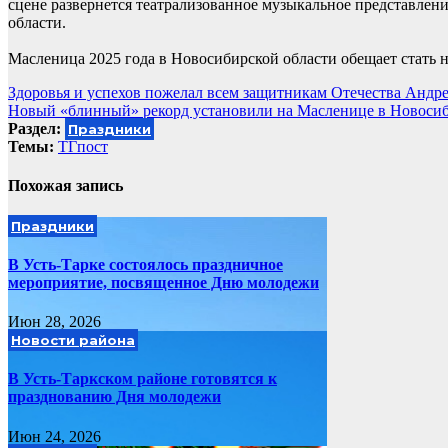
сцене развернется театрализованное музыкальное представлен
области.
Масленица 2025 года в Новосибирской области обещает стать 
Навигация
Здоровья и успехов пожелал всем защитникам Отечества Андр
Новый «блинный» рекорд установили на Масленице в Новосиб
по
Раздел:
Праздники
записям
Темы:
ТГпост
Похожая запись
Праздники
В Усть-Тарке состоялось праздничное
мероприятие, посвященное Дню молодежи
Июн 28, 2026
Новости района
В Усть-Таркском районе готовятся к
празднованию Дня молодежи
Июн 24, 2026