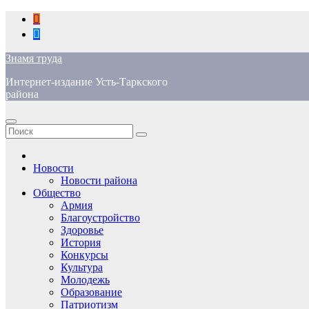
Перейти
к
содержимому
Знамя труда
Интернет-издание Усть-Таркского
района
Новости
Новости района
Общество
Армия
Благоустройство
Здоровье
История
Конкурсы
Культура
Молодежь
Образование
Патриотизм