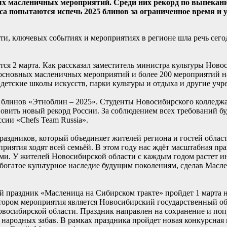
ых масленичных мероприятий. Среди них рекорд по выпекан
са попытаются испечь 2025 блинов за ограниченное время и
, ключевых событиях и мероприятиях в регионе шла речь сегод
ится 2 марта. Как рассказал заместитель министра культуры Нов
 основных масленичных мероприятий и более 200 мероприятий н
 детские школы искусств, парки культуры и отдыха и другие уч
ю блинов «Этноблин – 2025». Студенты Новосибирского колледжа
овить новый рекорд России. За соблюдением всех требований бу
сии «Chefs Team Russia».
здников, который объединяет жителей региона и гостей области
приятия ходят всей семьёй. В этом году нас ждёт масштабная пр
и. У жителей Новосибирской области с каждым годом растет и
богатое культурное наследие будущим поколениям, сделав Масл
 праздник «Масленица на Сибирском тракте» пройдет 1 марта н
тором мероприятия является Новосибирский государственный о
Новосибирской области. Праздник направлен на сохранение и п
 народных забав. В рамках праздника пройдет новая конкурсная