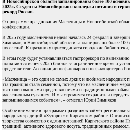
В Новосибирской области запланированы более 100 основн
2025». Студенты Новосибирского колледжа питания и серви
рекорд России.
О программе празднования Масленицы в Новосибирской области
конференции.
В 2025 году масленичная неделя началась 24 февраля и заверш
Зимняков, в Новосибирской области запланированы более 100
поселений. К празднику присоединятся городские библиотеки,
В этом году будет устанавливаться гастрорекорд по выпекани
попытаются испечь 2025 блинов за ограниченное время и устан
представители Ассоциации шеф-поваров и шеф-кондитеров Рос
«Масленица – это один из самых ярких и любимых народных пра
эта традиция стала семейной, потому что на масленичные меро
театрализованными представлениями и традиционными забавам
масленичным гулянием. И мы стремимся сохранить и передать 
запоминающимся событием», – отметил Юрий Зимняков.
Особое внимание в программе праздников займёт региональный
народных традиций «Хуторок» в Каргатском районе. Организа
творчества совместно с администрацией Каргатского района 
традиций, активного здорового досуга, традиционных ремесел,