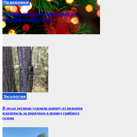
Праздники
Сколько будет выходных дней на
праздники в 2027 году?
Июн 24, 2026
Экология
В лесах региона усилили защиту от пожаров
и контроль за порядком в период грибного
сезона