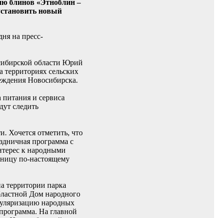
ию блинов «Этноблин –
 установить новый
ня на пресс-
осибирской области Юрий
а территориях сельских
реждения Новосибирска.
 питания и сервиса
дут следить
. Хочется отметить, что
аздничная программа с
нтерес к народными
еницу по-настоящему
а территории парка
бластной Дом народного
опуляризацию народных
 программа. На главной