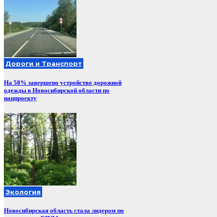
Дороги и Транспорт
На 58% завершено устройство дорожной
одежды в Новосибирской области по
нацпроекту
Экология
Новосибирская область стала лидером по