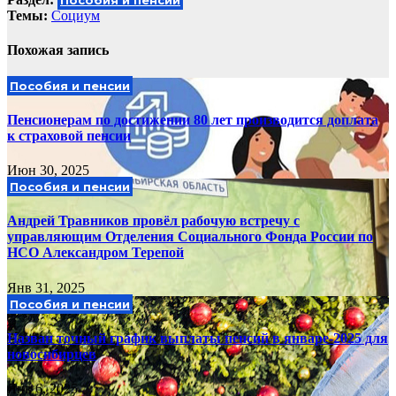
Пособия и пенсии
Темы:
Социум
Похожая запись
Пособия и пенсии
Пенсионерам по достижении 80 лет производится доплата
к страховой пенсии
Июн 30, 2025
Пособия и пенсии
Андрей Травников провёл рабочую встречу с
управляющим Отделения Социального Фонда России по
НСО Александром Терепой
Янв 31, 2025
Пособия и пенсии
Назван точный график выплаты пенсий в январе-2025 для
новосибирцев
Янв 6, 2025