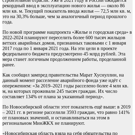
строительной отрасли. Уже в 2021 году в России ожидается
рекордный ввод в эксплуатацию нового жилья — около 86
млн кв. м. Текущий показатель ввода жилья — 72,5 млн кв. м,
это на 30,3% больше, чем за аналогичный период прошлого
года.
По новой программе нацпроекта «Жилье и городская среда» в
2022-2024 планируют переселить более 600 тысяч жильцов
ветхих аварийных домов, признанных таковыми с 1 января
2017 года по 1 января 2021 года. На эти цели в проекте
федерального бюджета предусмотрено 45 млрд рублей. Эта
мера станет логичным продолжением работы, проделанной
ранее.
Как сообщил зампред правительства Марат Хуснуллин, на
данный момент расселение аварийного фонда уже идёт с
опережением: «За 2019–2021 годы расселено более 4 млн кв.
м, на которых проживали 245 тысяч граждан. Их число
составляет 134% от плана за указанный период».
По Новосибирской области этот показатель ещё выше: в 2019
– 2021 гг. в регионе расселили 3593 граждан, что равно 141%
от плановых значений, и останавливаться на этом в
региональном МинЖКХ не планируют.
«Новосибирская область взяла на себя обязательства по