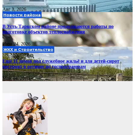
Авг 3, 2026
Новости района
В Усть-Таркском районе продолжаются работы по
подготовке объектов теплоснабжения
Июн 24, 2026
ЖКХ и Строительство
Ещё 11 домов под служебное жильё и для детей-сирот
построят в регионе по госпрограммам
Май 14, 2026