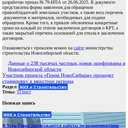
разработан приказ № 79-НПА от 26.06.2025. В документе
представлена форма заявления для обращения
правообладателей земельных участков, а также весь перечень
документов и материалов, необходимых для подачи
обращения. Кроме того, в приказе обозначены конкретные
сроки на каждый из этапов заключения договоров о КРТ, а
также закрытый перечень оснований для отказа в заключении
договоров.
Ознакомиться с приказом можно на
сайте
министерства
строительства Новосибирской области.
Навигация
Данные о 238 тысячах частных домов оцифрованы в
Новосибирской области
по
Участник проекта «Герои НовоСибири» проходит
записям
стажировку в минстрое региона
Раздел:
ЖКХ и Строительство
Темы:
ТГпост
Похожая запись
ЖКХ и Строительство
В Усть-Тарке продолжаются работы по водопонижению