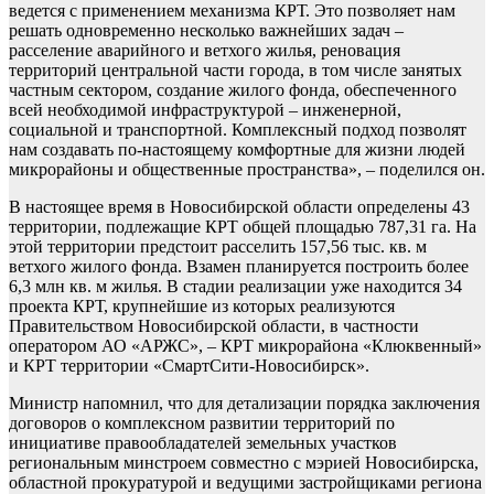
ведется с применением механизма КРТ. Это позволяет нам
решать одновременно несколько важнейших задач –
расселение аварийного и ветхого жилья, реновация
территорий центральной части города, в том числе занятых
частным сектором, создание жилого фонда, обеспеченного
всей необходимой инфраструктурой – инженерной,
социальной и транспортной. Комплексный подход позволят
нам создавать по-настоящему комфортные для жизни людей
микрорайоны и общественные пространства», – поделился он.
В настоящее время в Новосибирской области определены 43
территории, подлежащие КРТ общей площадью 787,31 га. На
этой территории предстоит расселить 157,56 тыс. кв. м
ветхого жилого фонда. Взамен планируется построить более
6,3 млн кв. м жилья. В стадии реализации уже находится 34
проекта КРТ, крупнейшие из которых реализуются
Правительством Новосибирской области, в частности
оператором АО «АРЖС», – КРТ микрорайона «Клюквенный»
и КРТ территории «СмартСити-Новосибирск».
Министр напомнил, что для детализации порядка заключения
договоров о комплексном развитии территорий по
инициативе правообладателей земельных участков
региональным минстроем совместно с мэрией Новосибирска,
областной прокуратурой и ведущими застройщиками региона