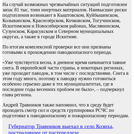
На случай возможных чрезвычайных ситуаций подготовлен
запас 81 тыс. тонн инертных материалов. Наивысшие риски
подтопления возникают в Кыштовском, Куйбышевском,
Колыванском, Краснозёрском, Кочковском, Тогучинском,
Искитимском и Новосибирском районах, Маслянинском,
Сузунском, Карасукском и Северном муниципальных
округах, а также в городе Искитиме.
По итогам комплексной проверки все они признаны
готовыми к прохождению паводкоопасного периода.
«Уже чувствуется весна, в дневное время начинается таяние
снега. В европейской части страны, в некоторых регионах,
уже проходит паводок, в том числе с последствиями. Снега в
этом году много, поэтому к паводку нужно готовиться
особенно серьезно даже в тех муниципалитетах, где в
последние годы весенних проблем не было», – подчеркнул
глава региона.
Андрей Травников также напомнил, что в среду будет
проходить смотр сил и средств группировки РСЧС по
подготовке к паводкоопасному и пожароопасному периодам.
Навигация
Губернатор Травников выехал в село Козиха,
пострадавшее от пастереллеза