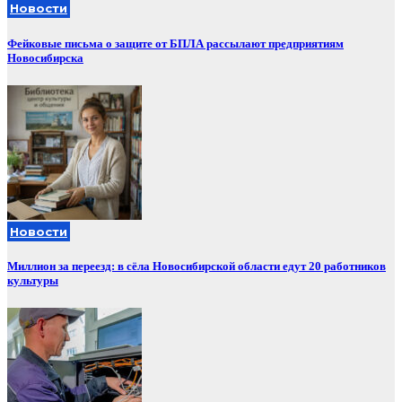
Новости
Фейковые письма о защите от БПЛА рассылают предприятиям
Новосибирска
Новости
Миллион за переезд: в сёла Новосибирской области едут 20 работников
культуры