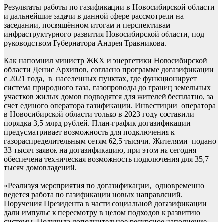
Результаты работы по газификации в Новосибирской области
и дальнейшие задачи в данной сфере рассмотрели на
заседании, посвящённом итогам и перспективам
инфраструктурного развития Новосибирской области, под
руководством Губернатора Андрея Травникова.
Как напомнил министр ЖКХ и энергетики Новосибирской
области Денис Архипов, согласно программе догазификации
с 2021 года, в населенных пунктах, где функционирует
система природного газа, газопроводы до границ земельных
участков жилых домов подводятся для жителей бесплатно, за
счет единого оператора газификации. Инвестиции оператора
в Новосибирской области только в 2023 году составили
порядка 3,5 млрд рублей. План-график догазификации
предусматривает возможность для подключения к
газораспределительным сетям 62,5 тысячи. Жителями подано
33 тысяч заявок на догазификацию, при этом на сегодня
обеспечена техническая возможность подключения для 35,7
тысяч домовладений.
«Реализуя мероприятия по догазификации, одновременно
ведется работа по газификации новых направлений.
Поручения Президента в части социальной догазификации
дали импульс к пересмотру в целом подходов к развитию
системы. Получила дополнительное ресурсное наполнение