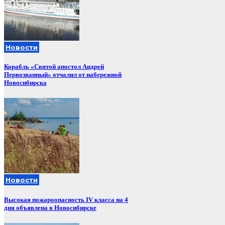
Новости
Корабль «Святой апостол Андрей
Первозванный» отчалил от набережной
Новосибирска
Новости
Высокая пожароопасность IV класса на 4
дня объявлена в Новосибирске