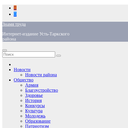
Перейти
к
содержимому
Знамя труда
Интернет-издание Усть-Таркского
района
Новости
Новости района
Общество
Армия
Благоустройство
Здоровье
История
Конкурсы
Культура
Молодежь
Образование
Патриотизм