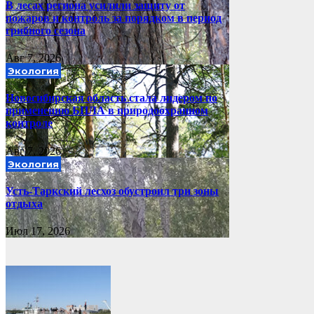
В лесах региона усилили защиту от
пожаров и контроль за порядком в период
грибного сезона
Авг 7, 2026
Экология
Новосибирская область стала лидером по
применению БПЛА в природоохранном
контроле
Авг 7, 2026
Экология
Усть-Таркский лесхоз обустроил три зоны
отдыха
Июл 17, 2026