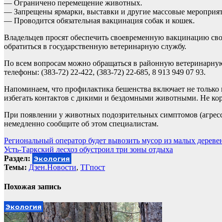
— Ограничено перемещение животных.
— Запрещены ярмарки, выставки и другие массовые мероприят
— Проводится обязательная вакцинация собак и кошек.
Владельцев просят обеспечить своевременную вакцинацию сво
обратиться в государственную ветеринарную службу.
По всем вопросам можно обращаться в районную ветеринарную с
телефоны: (383-72) 22-422, (383-72) 22-685, 8 913 949 07 93.
Напоминаем, что профилактика бешенства включает не только 
избегать контактов с дикими и бездомными животными. Не кор
При появлении у животных подозрительных симптомов (агресс
немедленно сообщите об этом специалистам.
Навигация
Региональный оператор будет вывозить мусор из малых дереве
Усть-Таркский лесхоз обустроил три зоны отдыха
по
Раздел:
Экология
записям
Темы:
Дзен.Новости
,
ТГпост
Похожая запись
Экология