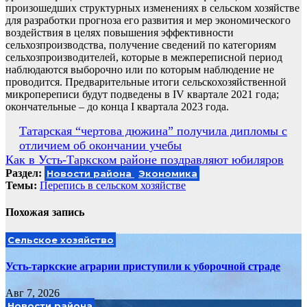
произошедших структурных изменениях в сельском хозяйстве
для разработки прогноза его развития и мер экономического
воздействия в целях повышения эффективности
сельхозпроизводства, получение сведений по категориям
сельхозпроизводителей, которые в межпереписной период
наблюдаются выборочно или по которым наблюдение не
проводится. Предварительные итоги сельскохозяйственной
микропереписи будут подведены в IV квартале 2021 года;
окончательные – до конца I квартала 2023 года.
Навигация
Татарская “чертова дюжина” получила дипломы с
отличием об окончании учебы
по
Как в Усть-Таркском районе поздравляют юбиляров
записям
Раздел:
Новости района
Экономика
Темы:
Перепись в сельском хозяйстве
Похожая запись
Сельское хозяйство
Усть-таркские аграрии приступили к уборочной страде
Авг 7, 2026
Новости района