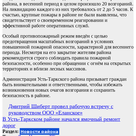
района, в весенний период в целом произошло 20 возгораний.
На ликвидацию каждого из них требовалось от 2 до 5 часов. К
счастью, крупные пожары в районе не были выявлены, что
свидетельствует о своевременном реагировании и
эффективной работе оперативных служб.
Особый противопожарный режим введён с целью
предотвращения масштабных возгораний в условиях
повышенной пожарной опасности, характерной для весеннего
периода. Несмотря на его закрытие жителям района
рекомендуется строго соблюдать правила пожарной
безопасности, особенно при обращении с огнём на открытых
территориях и вблизи лесных массивов.
Администрация Усть-Таркского района призывает граждан
быть внимательными и ответственными, чтобы избежать
возникновения новых очагов возгорания и сохранить
безопасность в районе.
Навигация
Дмитрий Шиберт провел рабочую встречу с
руководством ООО «Еланское»
по
В Усть-Таркском районе начался ямочный ремонт
записям
дорог
Раздел:
Новости района