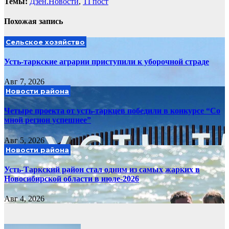
Темы:
Дзен.Новости
,
ТГпост
Похожая запись
Сельское хозяйство
Усть-таркские аграрии приступили к уборочной страде
Авг 7, 2026
Новости района
Четыре проекта от усть-таркцев победили в конкурсе “Со
мной регион успешнее”
Авг 5, 2026
Новости района
Усть-Таркский район стал одним из самых жарких в
Новосибирской области в июле-2026
Авг 4, 2026