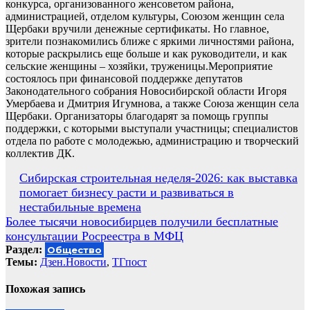
конкурса, организованного женсоветом района,
администрацией, отделом культуры, Союзом женщин села
Щербаки вручили денежные сертификаты. Но главное,
зрители познакомились ближе с яркими личностями района,
которые раскрылись еще больше и как руководители, и как
сельские женщины – хозяйки, труженицы.Мероприятие
состоялось при финансовой поддержке депутатов
Законодательного собрания Новосибирской области Игоря
Умербаева и Дмитрия Игумнова, а также Союза женщин села
Щербаки. Организаторы благодарят за помощь группы
поддержки, с которыми выступали участницы; специалистов
отдела по работе с молодежью, администрацию и творческий
коллектив ДК.
Навигация
Сибирская строительная неделя-2026: как выставка
помогает бизнесу расти и развиваться в
по
нестабильные времена
записям
Более тысячи новосибирцев получили бесплатные
консультации Росреестра в МФЦ
Раздел:
Общество
Темы:
Дзен.Новости
,
ТГпост
Похожая запись