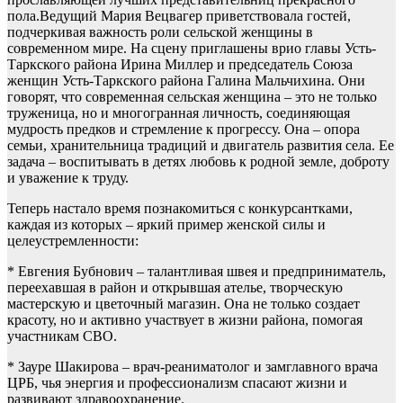
пола.Ведущий Мария Вецвагер приветствовала гостей,
подчеркивая важность роли сельской женщины в
современном мире. На сцену приглашены врио главы Усть-
Таркского района Ирина Миллер и председатель Союза
женщин Усть-Таркского района Галина Мальчихина. Они
говорят, что современная сельская женщина – это не только
труженица, но и многогранная личность, соединяющая
мудрость предков и стремление к прогрессу. Она – опора
семьи, хранительница традиций и двигатель развития села. Ее
задача – воспитывать в детях любовь к родной земле, доброту
и уважение к труду.
Теперь настало время познакомиться с конкурсантками,
каждая из которых – яркий пример женской силы и
целеустремленности:
* Евгения Бубнович – талантливая швея и предприниматель,
переехавшая в район и открывшая ателье, творческую
мастерскую и цветочный магазин. Она не только создает
красоту, но и активно участвует в жизни района, помогая
участникам СВО.
* Зауре Шакирова – врач-реаниматолог и замглавного врача
ЦРБ, чья энергия и профессионализм спасают жизни и
развивают здравоохранение.